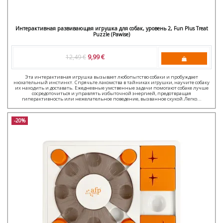
Интерактивная развивающая игрушка для собак, уровень 2, Fun Plus Treat
Puzzle (Pawise)
12,49 €
9,99 €
Эта интерактивная игрушка вызывает любопытство собаки и пробуждает
нюхательный инстинкт. Спрячьте лакомства в тайниках игрушки, научите собаку
их находить и доставать. Ежедневные умственные задачи помогают собаке лучше
сосредоточиться и управлять избыточной энергией, предотвращая
гиперактивность или нежелательное поведение, вызванное скукой.Легко...
-20%