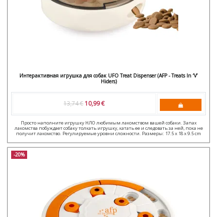
Интерактивная игрушка для собак UFO Treat Dispenser (AFP - Treats In ‘V’
Hiders)
13,74 €
10,99 €
Просто наполните игрушку НЛО любимым лакомством вашей собаки. Запах
лакомства побуждает собаку толкать игрушку, катать ее и следовать за ней, пока не
получит лакомство. Регулируемые уровни сложности. Размеры: 17.5 x 18 x 9.5 cm
-20%