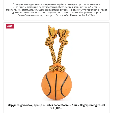
Вращающееся движение и прочные верёвки стимулируют естественные
инстинкты погони и перетягивания, обеспечивая часы активной игры и
ментальной стимуляции. USB-заряжаемый: встроенный аккумулятор обеспечивает
длительное время игры - нет нужды постоянно менять батарейки. Форма
баскетбольного мяча, которую собаки любят.Размеры: 9 × 9 × 25 см
-20%
Игрушка для собак, вращающийся баскетбольный мяч Dog Spinning Basket
Ball (AFP -...