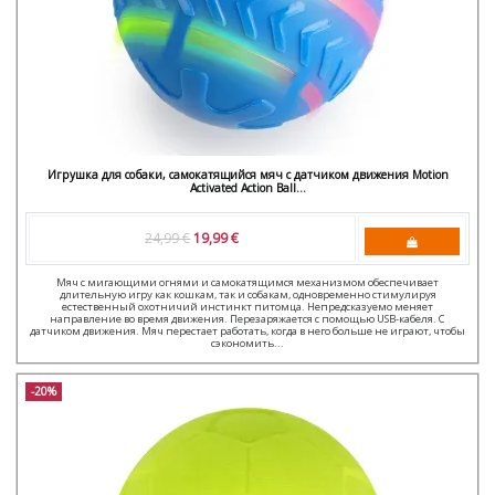
Игрушка для собаки, самокатящийся мяч с датчиком движения Motion
Activated Action Ball...
24,99 €
19,99 €
Мяч с мигающими огнями и самокатящимся механизмом обеспечивает
длительную игру как кошкам, так и собакам, одновременно стимулируя
естественный охотничий инстинкт питомца. Непредсказуемо меняет
направление во время движения. Перезаряжается с помощью USB-кабеля. С
датчиком движения. Мяч перестает работать, когда в него больше не играют, чтобы
сэкономить...
-20%