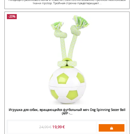
ткани ripstop. Тройная строчка предотвращает...
-20%
Игрушка для собак, вращающийся футбольный мяч Dog Spinning Soccer Ball
(AFP -...
24,99 €
19,99 €