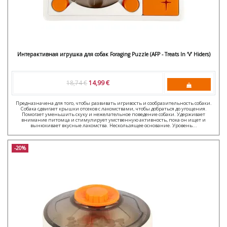
Интерактивная игрушка для собак Foraging Puzzle (AFP - Treats In ‘V’ Hiders)
18,74 €
14,99 €
Предназначена для того, чтобы развивать игривость и сообразительность собаки.
Собака сдвигает крышки отсеков с лакомствами, чтобы добраться до угощения.
Помогает уменьшить скуку и нежелательное поведение собаки. Удерживает
внимание питомца и стимулирует умственную активность, пока он ищет и
вынюхивает вкусные лакомства. Нескользящее основание. Уровень...
-20%