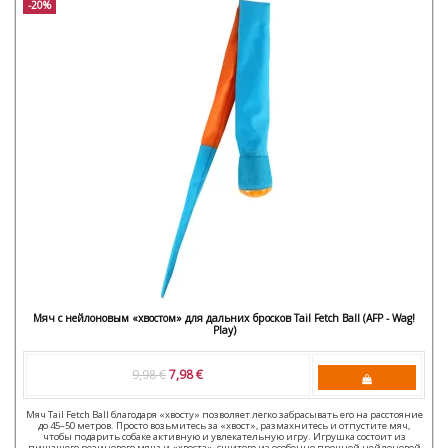
-20%
Мяч с нейлоновым «хвостом» для дальних бросков Tail Fetch Ball (AFP - Wag!
Play)
9,98 €
7,98 €
Мяч Tail Fetch Ball благодаря «хвосту» позволяет легко забрасывать его на расстояние
до 45–50 метров. Просто возьмитесь за «хвост», размахнитесь и отпустите мяч,
чтобы подарить собаке активную и увлекательную игру. Игрушка состоит из
пищащего резинового мяча и «хвоста», сшитого из особенно прочной нейлоновой