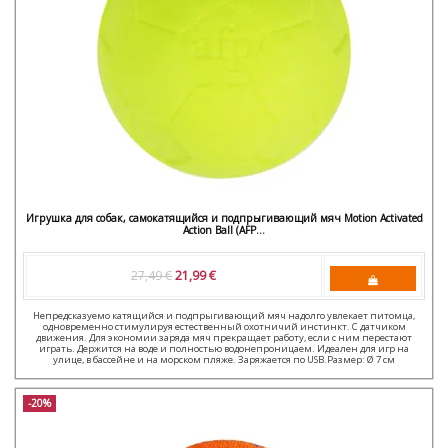
Игрушка для собак, самокатящийся и подпрыгивающий мяч Motion Activated
Action Ball (AFP...
27,49 €
21,99 €
Непредсказуемо катящийся и подпрыгивающий мяч надолго увлекает питомца,
одновременно стимулируя естественный охотничий инстинкт. С датчиком
движения. Для экономии заряда мяч прекращает работу, если с ним перестают
играть. Держится на воде и полностью водонепроницаем. Идеален для игр на
улице, в бассейне и на морском пляже. Заряжается по USB.Размер: Ø 7 см
-20%