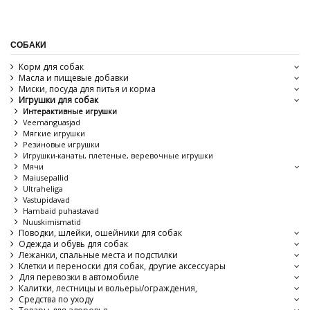
СОБАКИ
Корм для собак
Масла и пищевые добавки
Миски, посуда для питья и корма
Игрушки для собак
Интерактивные игрушки
Veemänguasjad
Мягкие игрушки
Резиновые игрушки
Игрушки-канаты, плетеные, веревочные игрушки
Мячи
Maiusepallid
Ultraheliga
Vastupidavad
Hambaid puhastavad
Nuuskimismatid
Поводки, шлейки, ошейники для собак
Одежда и обувь для собак
Лежанки, спальные места и подстилки
Клетки и переноски для собак, другие аксессуары
Для перевозки в автомобиле
Калитки, лестницы и вольеры/ограждения,
Средства по уходу