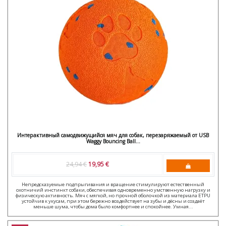
Интерактивный самодвижущийся мяч для собак, перезаряжаемый от USB
Waggy Bouncing Ball...
24,94 €
19,95 €
Непредсказуемые подпрыгивания и вращение стимулируют естественный
охотничий инстинкт собаки, обеспечивая одновременно умственную нагрузку и
физическую активность. Мяч с мягкой, но прочной оболочкой из материала ETPU
устойчив к укусам, при этом бережно воздействует на зубы и дёсны и создаёт
меньше шума, чтобы дома было комфортнее и спокойнее. Умная...