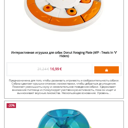
Интерактивная игрушка для собак Donut Foraging Plate (AFP - Treats In ‘V’
Hiders)
21,24 €
16,99 €
Предназначена для того, чтобы развивать игривость и сообразительность собаки.
Собака сдвигает крышки отсеков с лакомствами, чтобы добраться до угощения.
Помогает уменьшить скуку и нежелательное поведение собаки. Удерживает
внимание питомца и стимулирует умственную активность, пока он ищет и
вынюхивает вкусные лакомства. Нескользящее основание. Уровень...
-20%