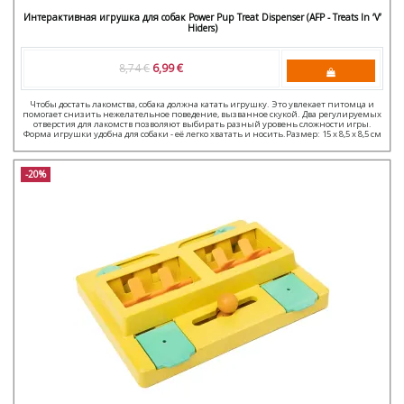
Интерактивная игрушка для собак Power Pup Treat Dispenser (AFP - Treats In ‘V’
Hiders)
8,74 €
6,99 €
Чтобы достать лакомства, собака должна катать игрушку. Это увлекает питомца и
помогает снизить нежелательное поведение, вызванное скукой. Два регулируемых
отверстия для лакомств позволяют выбирать разный уровень сложности игры.
Форма игрушки удобна для собаки - её легко хватать и носить.Размер: 15 x 8,5 x 8,5 см
-20%