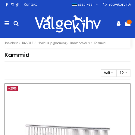
Kontakt
Eesti keel
Soovikorv (
0
)
0
Avalehele
KASSILE
Hooldus ja grooming
Karvahooldus
Kammid
Kammid
Vali
12
−20%