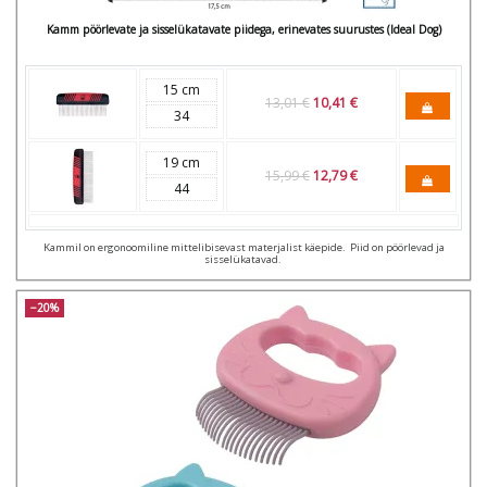
Kamm pöörlevate ja sisselükatavate piidega, erinevates suurustes (Ideal Dog)
15 cm
13,01 €
10,41 €
34
19 cm
15,99 €
12,79 €
44
Kammil on ergonoomiline mittelibisevast materjalist käepide. Piid on pöörlevad ja
sisselükatavad.
−20%