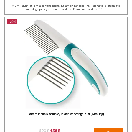
Alumiiniumist kamm on väga kerge. Kamm on kaheosaline - laiemate ja kitsamate
vahedega piidega. Kammi pikkus: 19 cm Piide pikkus: 2,7 cm
−20%
Kamm lemmikloomale, laiade vahedega piid (GimDog)
6,20 €
4,96 €