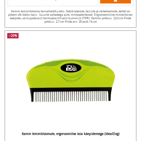
Kamm lemmiklooma karvahoolduseks. Sobib koerale, kassile ja väikeloomale, kellel on
pikem või lokkis karv. Suurte vahedega piid, mittepöörlevad. Ergonoomiline mittelibisev
käepide, vastupidavast termoplastilisest kummist (TPR). Kammi pikkus: 22,5 cm Piide
pikkus: 2,7 cm Piide arv: 20 piid / 8 cm
−20%
Kamm lemmikloomale, ergonoomilise laia käepidemega (IdealDog)