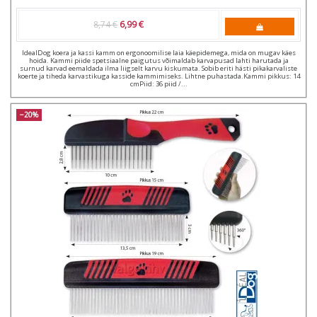
8,74 €
6,99 €
IdealDog koera ja kassi kamm on ergonoomilise laia käepidemega, mida on mugav käes
hoida. Kammi piide spetsiaalne paigutus võimaldab karvapusad lahti harutada ja
surnud karvad eemaldada ilma liigselt karvu kiskumata. Sobib eriti hästi pikakarvaliste
koerte ja tiheda karvastikuga kasside kammimiseks. Lihtne puhastada.Kammi pikkus: 14
cmPiid: 36 piid /...
−20%