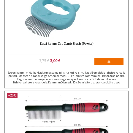
Kassi kamm Cat Comb Brush (Pawise)
3,75 €
3,00 €
See on kamm, mida hakkad armastama nii sina kui ka sinu kass!Eemaldab lahtise karva ja
pusad. Masseerib kassi kõige õrnemal moel. Ei kriimusta kammimisel kassi õrna nahka.
Ergonoomiline käepide, mida on väga mugav käes hoida. Sobib nii pika- kui
lühikarvalistele kassidele.Kammi mõõtmed: 10 x 9 cm Värvus: standardvärvused
−20%