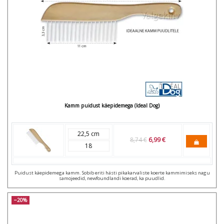
Kamm puidust käepidemega (Ideal Dog)
22,5 cm
8,74 €
6,99 €
18
Puidust käepidemega kamm. Sobib eriti hästi pikakarvaliste koerte kammimiseks nagu
samojeedid, newfoundlandi koerad, ka puudlid.
−20%