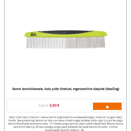
Kamm lemmikloomale, kaks piide tihedust, ergonoomiline käepide (IdealDog)
8,63 €
6,90 €
Kaks ühes kassi kamm / koera kamm ergonoomilise käepidemega, mida on mugav käes
hoida. See grooming kamm on tänu erineva tihedusega piidele sobiv igat tüüpi karvaga
lemmikloomade kammimiseks. 51 tiheda piiga kammi pool sobib ideaalselt õhema karva
kammimiseks ja 25 laia vahega piiga pool pikkade karvade kammimiseks. Lihtne
puhastada.Kammi pikkus: 20...