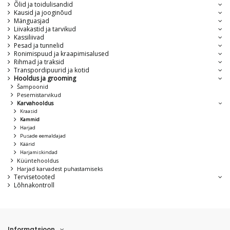
Õlid ja toidulisandid
Kausid ja jooginõud
Mänguasjad
Liivakastid ja tarvikud
Kassiliivad
Pesad ja tunnelid
Ronimispuud ja kraapimisalused
Rihmad ja traksid
Transpordipuurid ja kotid
Hooldus ja grooming
Šampoonid
Pesemistarvikud
Karvahooldus
Kraasid
Kammid
Harjad
Pusade eemaldajad
Käärid
Harjamiskindad
Küüntehooldus
Harjad karvadest puhastamiseks
Tervisetooted
Lõhnakontroll
Informatsioon