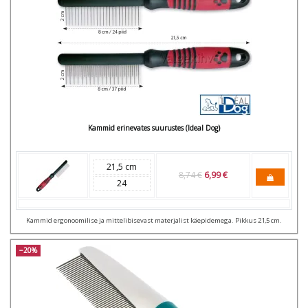
Kammid erinevates suurustes (Ideal Dog)
21,5 cm
8,74 €
6,99 €
24
Kammid ergonoomilise ja mittelibisevast materjalist käepidemega. Pikkus 21,5 cm.
−20%