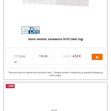
Kamm metallist, kaheosaline 50/50 (Ideal Dog)
19 cm
5,63 €
4,50 €
Terasest kamm koerte karvahoolduseks. Pooled piidest tihedama ja pooled hõredama
asetusega.
−20%