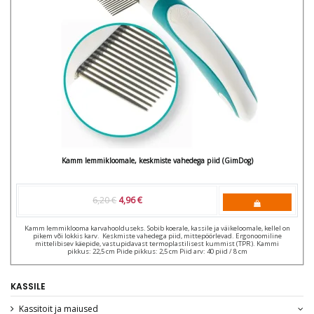
Kamm lemmikloomale, keskmiste vahedega piid (GimDog)
6,20 €
4,96 €
Kamm lemmiklooma karvahoolduseks. Sobib koerale, kassile ja väikeloomale, kellel on
pikem või lokkis karv. Keskmiste vahedega piid, mittepöörlevad. Ergonoomiline
mittelibisev käepide, vastupidavast termoplastilisest kummist (TPR). Kammi
pikkus: 22,5 cm Piide pikkus: 2,5 cm Piid arv: 40 piid / 8 cm
KASSILE
Kassitoit ja maiused