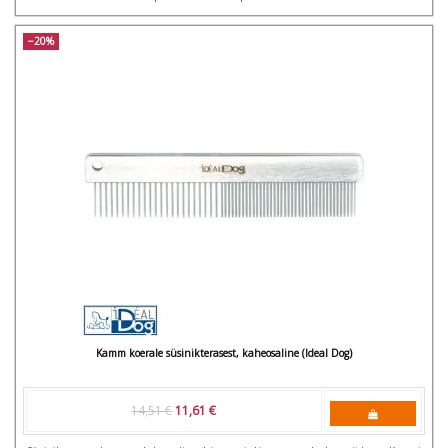
−20%
Kamm koerale süsinikterasest, kaheosaline (Ideal Dog)
14,51 €
11,61 €