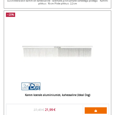
Süsinikterasest kamm on kaheosaline - laiemate ja kitsamate vahedega piidega. Kammi
pikkus: 16 cm Piide pikkus: 2,2 cm
−20%
Kamm koerale alumiiniumist, kaheosaline (Ideal Dog)
27,49 €
21,99 €