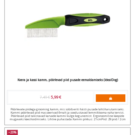
Koera ja kassi kamm, pöörlevad piid pusade eemaldamiseks (IdealDog)
7,49 €
5,99 €
Pöörlevate piidega grooming kamm, mis sobib eriti hästi pusade lahtiharutamiseks.
Kammi pöörlevad piid masseerivad õrnalt ja soodustavad lemmiklooma naha tervist.
Pöörlevad piid takistavad karvade kammi külge kogunemist. Ergonoomiline käepide
mugavaks käeshoidmiseks. Lihtne puhastada.Kammi pikkus: 21 cmPiid: 29 piid / 2 cm
−20%