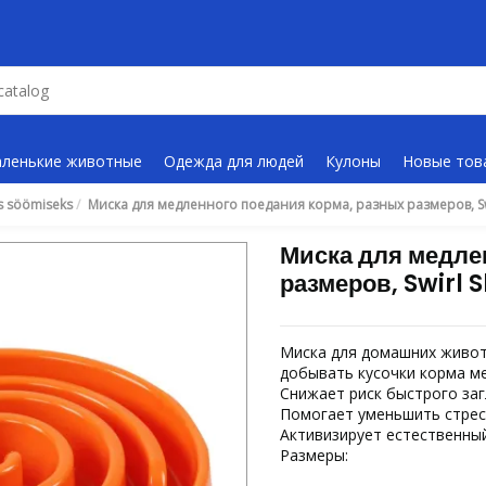
ленькие животные
Одежда для людей
Кулоны
Новые тов
s söömiseks
Миска для медленного поедания корма, разных размеров, Swir
Миска для медле
размеров, Swirl 
Миска для домашних живот
добывать кусочки корма м
Снижает риск быстрого за
Помогает уменьшить стрес
Активизирует естественный
Размеры: