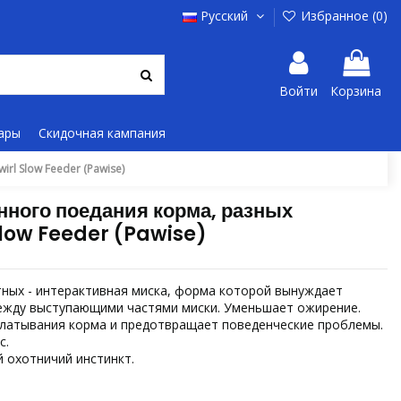
Русский
Избранное (
0
)
Войти
Корзина
ары
Скидочная кампания
l Slow Feeder (Pawise)
нного поедания корма, разных
Slow Feeder (Pawise)
ных - интерактивная миска, форма которой вынуждает
ежду выступающими частями миски. Уменьшает ожирение.
глатывания корма и предотвращает поведенческие проблемы.
с.
 охотничий инстинкт.