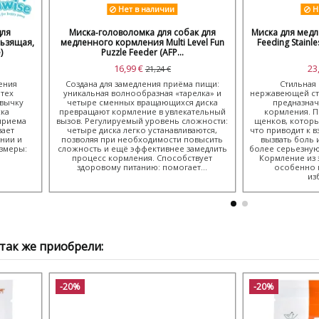
Нет в наличии
Н
для
Миска‑головоломка для собак для
Миска для мед
ьзящая,
медленного кормления Multi Level Fun
Feeding Stainles
)
Puzzle Feeder (AFP...
16,99 €
23
21,24 €
ения
Создана для замедления приёма пищи:
Стильная 
 тех
уникальная волнообразная «тарелка» и
нержавеющей ст
вычку
четыре сменных вращающихся диска
предназнач
ска
превращают кормление в увлекательный
кормления. П
приема
вызов. Регулируемый уровень сложности:
щенков, которы
вает
четыре диска легко устанавливаются,
что приводит к в
нии и
позволяя при необходимости повысить
вызвать боль 
азмеры:
сложность и ещё эффективнее замедлить
более серьезную
процесс кормления. Способствует
Кормление из 
здоровому питанию: помогает...
особенно п
из
так же приобрели:
-20%
-20%