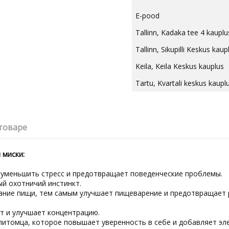
E-pood
Tallinn, Kadaka tee 4 kauplu
Tallinn, Sikupilli Keskus kaup
Keila, Keila Keskus kauplus
Tartu, Kvartali keskus kaupl
товаре
 миски:
, уменьшить стресс и предотвращает поведенческие проблемы.
ый охотничий инстинкт.
ние пищи, тем самым улучшает пищеварение и предотвращает р
т и улучшает концентрацию.
питомца, которое повышает уверенность в себе и добавляет эл