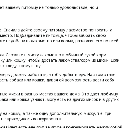
ет вашему питомцу не только удовольствие, но и
. Сначала дайте своему питомцу лакомство понюхать, а
е место. Подбадривайте питомца, чтобы забрать свою
ожете добавить лакомство или корма, разложив его по всей
и. Сложите в миску лакомство и обычный сухой корм.
ку или кошку, чтобы достать лакомства/корм из миски. Если
в к следующему шагу.
еперь должны работать, чтобы добыть еду. На этом этапе
ость собаки или кошки, давая ей возможность вести себя
ые миски в ​​разных местах вашего дома. Это дает любимцу
а или кошка узнают, могу есть из других мисок и в других
на кошку, а также одну дополнительную миску, т.е. три
 не приходилось конкурировать.
и будут есть еду друг за друга и конкурировать между собой.