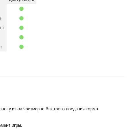
s
lus
us
воту из-за чрезмерно быстрого поедания корма.
емент игры.