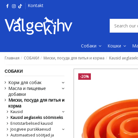
Kontakt
Собаки
Кошки
Ма
Главная
СОБАКИ
Миски, посуда для питья и корма
Kausid aeglasek
СОБАКИ
-20%
Корм для собак
Масла и пищевые
добавки
Миски, посуда для питья и
корма
Kausid
Kausid aeglaseks söömiseks
Eriotstarbelised kausid
Joogivee purskkaevud
Automaatsed söötjad ja