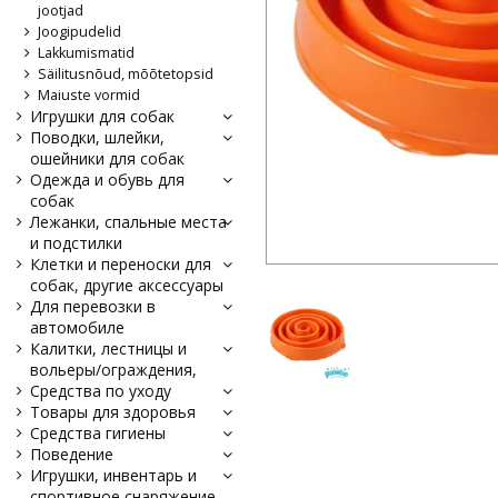
jootjad
Joogipudelid
Lakkumismatid
Säilitusnõud, mõõtetopsid
Maiuste vormid
Игрушки для собак
Поводки, шлейки,
ошейники для собак
Одежда и обувь для
собак
Лежанки, спальные места
и подстилки
Клетки и переноски для
собак, другие аксессуары
Для перевозки в
автомобиле
Калитки, лестницы и
вольеры/ограждения,
Средства по уходу
Товары для здоровья
Средства гигиены
Поведение
Игрушки, инвентарь и
спортивное снаряжение