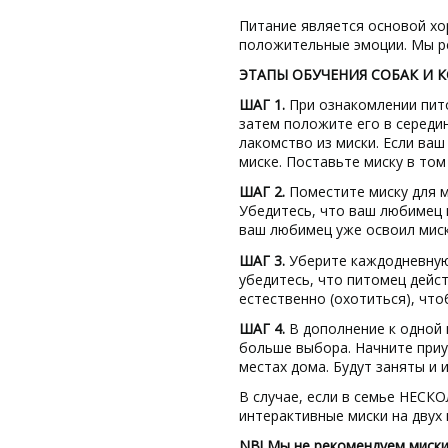
Питание является основой хо
положительные эмоции. Мы 
ЭТАПЫ ОБУЧЕНИЯ СОБАК И 
ШАГ 1.
При ознакомлении пито
затем положите его в середи
лакомство из миски. Если ваш
миске. Поставьте миску в том
ШАГ 2.
Поместите миску для м
Убедитесь, что ваш любимец в
ваш любимец уже освоил миск
ШАГ 3.
Уберите каждодневную 
убедитесь, что питомец дейс
естественно (охотиться), что
ШАГ 4.
В дополнение к одной 
больше выбора. Начните приуч
местах дома. Будут заняты и 
В случае, если в семье НЕСК
интерактивные миски на двух
NB!
Мы не рекомендуем миски д