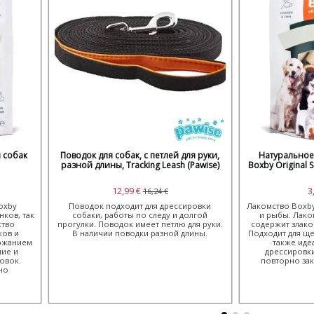
 собак
Поводок для собак, с петлей для руки,
Натуральное
разной длины, Tracking Leash (Pawise)
Boxby Original 
12,99 €
3
16,24 €
oxby
Поводок подходит для дрессировки
Лакомство Boxby
нков, так
собаки, работы по следу и долгой
и рыбы. Лако
ство
прогулки. Поводок имеет петлю для руки.
содержит злако
ков и
В наличии поводки разной длины.
Подходит для ще
ержанием
также иде
ние и
дрессировки
овок.
повторно за
но