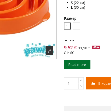
S (22 см)
L (30 см)
Размер
S
L
Laos
9,52 €
11,90 €
-20%
С НДС
Read more
В корз