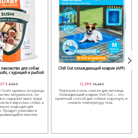
Нет в наличии
 лакомство для собак
Chill Out охлаждающий коврик (AFP)
Sushi, с курицей и рыбой
,67 €
12,99 €
4,59 €
16,24 €
 Sushi сделано из курицы
Перегрев очень опасен для питомца.
мство натуральное, не
Охлаждающий коврик Chill Out — это
в и содержит мало жира.
приятный способ для собаки отдохнуть и
нков и взрослых собак, а
снизить температуру тела.
ально подходит для
. Продукт упакован в
крывающийся пакетик.