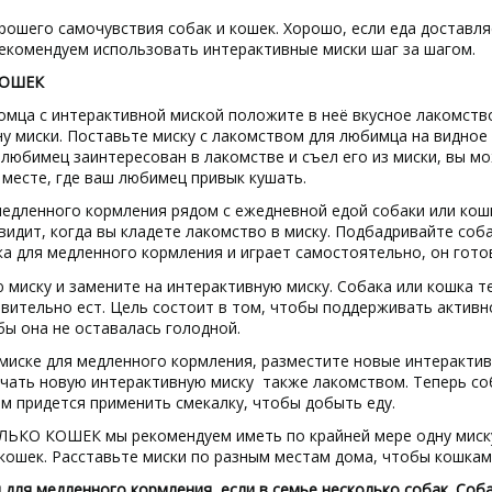
рошего самочувствия собак и кошек. Хорошо, если еда доставля
рекомендуем использовать
интерактивные
м
иски
шаг за шагом.
КОШЕК
мца с интерактивной миской положите в неё вкусное лакомство
ну миски. Поставьте миску с лакомством для любимца на видно
 любимец заинтересован в лакомстве и съел его из миски, вы м
 месте, где ваш любимец привык кушать.
едленного кормления рядом с ежедневной едой собаки или кошк
идит, когда вы кладете лакомство в миску. Подбадривайте соба
а для медленного кормления и играет самостоятельно, он гото
миску и замените на интерактивную миску. Собака или кошка т
твительно ест. Цель состоит в том, чтобы поддерживать активн
бы она не оставалась голодной.
миске для медленного кормления, разместите новые интерактивн
ать новую интерактивную миску также лакомством. Теперь собак
им придется применить смекалку, чтобы добыть еду.
ОЛЬКО КОШЕК мы рекомендуем иметь по крайней мере одну миску 
 кошек. Расставьте миски по разным местам дома, чтобы кошкам
ля медленного кормления, если в семье несколько собак. Собак