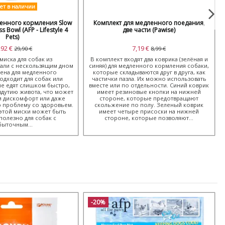
ет в наличии
ленного кормления Slow
Комплект для медленного поедания,
s Bowl (AFP - Lifestyle 4
две части (Pawise)
Pets)
,92 €
7,19 €
29,90 €
8,99 €
миска для собак из
В комплект входят два коврика (зелёная и
али с нескользящим дном
синяя) для медленного кормления собаки,
ена для медленного
которые складываются друг в друга, как
одходит для собак или
частички пазла. Их можно использовать
е едят слишком быстро,
вместе или по отдельности. Синий коврик
здутию живота, что может
имеет резиновые кнопки на нижней
и дискомфорт или даже
стороне, которые предотвращают
 проблему со здоровьем.
скольжение по полу. Зеленый коврик
этой миски может быть
имеет четыре присоски на нижней
олезно для собак с
стороне, которые позволяют...
быточным...
-20%