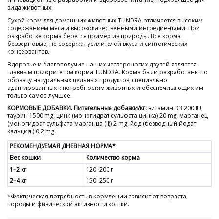
вида животных.
Сухой корм для домашних животных TUNDRA отличается высоким
содержанием мяса и высококачественными ингредиентами. При
разработке корма берется пример из природы. Все корма
беззерновые, не содержат усилителей вкуса и синтетических
консервантов.
Здоровье и благополучие наших четвероногих друзей является
главным приоритетом корма TUNDRA. Корма были разработаны по
образцу натуральных цельных продуктов, специально
адаптированных к потребностям животных и обеспечивающих им
только самое лучшее.
КОРМОВЫЕ ДОБАВКИ. Питательные добавки/кг:
витамин D3 200 IU,
таурин 1500 mg, цинк (моногидрат сульфата цинка) 20 mg, марганец
(моногидрат сульфата марганца (II)) 2 mg, йод (безводный йодат
кальция ) 0,2 mg.
РЕКОМЕНДУЕМАЯ ДНЕВНАЯ НОРМА
*
Вес кошки
Количество корма
1–2 кг
120–200 г
2–4 кг
150–250 г
*Фактическая потребность в кормлении зависит от возраста,
породы и физической активности кошки.