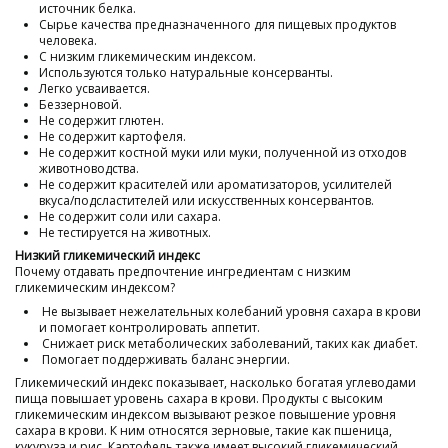
источник белка.
Сырье качества предназначенного для пищевых продуктов
человека.
С низким гликемическим индексом.
Используются только натуральные консерванты.
Легко усваивается.
Беззерновой.
Не содержит глютен.
Не содержит картофеля.
Не содержит костной муки или муки, полученной из отходов
животноводства.
Не содержит красителей или ароматизаторов, усилителей
вкуса/подсластителей или искусственных консервантов.
Не содержит соли или сахара.
Не тестируется на животных.
Низкий гликемический индекс
Почему отдавать предпочтение ингредиентам с низким
гликемическим индексом?
Не вызывает нежелательных колебаний уровня сахара в крови
и помогает контролировать аппетит.
Снижает риск метаболических заболеваний, таких как диабет.
Помогает поддерживать баланс энергии.
Гликемический индекс показывает, насколько богатая углеводами
пища повышает уровень сахара в крови. Продукты с высоким
гликемическим индексом вызывают резкое повышение уровня
сахара в крови. К ним относятся зерновые, такие как пшеница,
кукуруза и рис. Картофель также имеет высокий гликемический