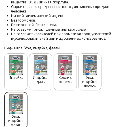
вещества (0,5%), яичная скорлупа.
Сырье качества предназначенного для пищевых продуктов
человека.
Низкий гликемический индекс.
Без гормонов.
Беззерновой, без глютена.
Не содержит риса, пшеницы или картофеля
Не содержит красителей или ароматизаторов, усилителей
вкуса/подсластителей или искусственных консервантов.
Виды мяса:
Утка, индейка, фазан
Индейка
Индейка,
Кролик,
Утка,
дичь
форель
индейка,
лосось
Утка,
индейка,
фазан