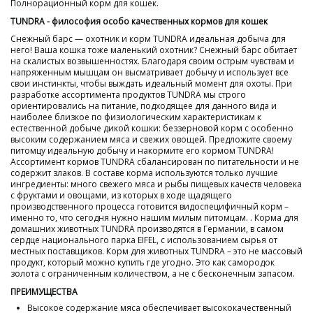
Полнорационный корм для кошек.
TUNDRA - философия особо качественных кормов для кошек
Снежный барс — охотник и корм TUNDRA идеальная добыча для
него! Ваша кошка тоже маленький охотник? Снежный барс обитает
на скалистых возвышенностях. Благодаря своим острым чувствам и
напряженным мышцам он высматривает добычу и использует все
свои инстинкты, чтобы выждать идеальный момент для охоты. При
разработке ассортимента продуктов TUNDRA мы строго
ориентировались на питание, подходящее для данного вида и
наиболее близкое по физиологическим характеристикам к
естественной добыче дикой кошки: беззерновой корм с особенно
высоким содержанием мяса и свежих овощей. Предложите своему
питомцу идеальную добычу и накормите его кормом TUNDRA!
Ассортимент кормов TUNDRA сбалансирован по питательности и не
содержит злаков. В составе корма используются только лучшие
ингредиенты: много свежего мяса и рыбы пищевых качеств человека
с фруктами и овощами, из которых в ходе щадящего
производственного процесса готовится видоспецифичный корм –
именно то, что сегодня нужно нашим милым питомцам. . Корма для
домашних животных TUNDRA производятся в Германии, в самом
сердце национального парка EIFEL, с использованием сырья от
местных поставщиков. Корм для животных TUNDRA – это не массовый
продукт, который можно купить где угодно. Это как самородок
золота с ограниченным количеством, а не с бесконечным запасом.
ПРЕИМУЩЕСТВА
Высокое содержание мяса обеспечивает высококачественный