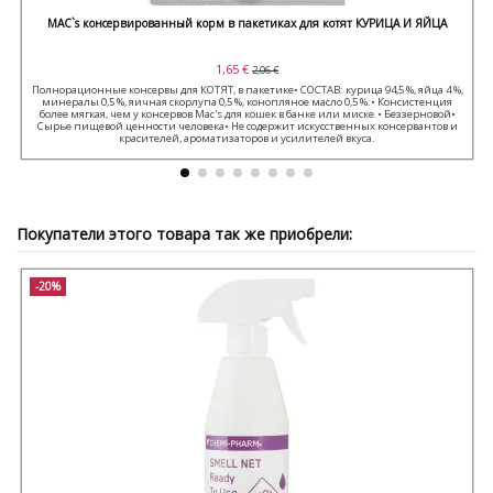
MAC`s консервированный корм в пакетиках для котят КУРИЦА И ЯЙЦА
1,65 €
2,06 €
Полнорационные консервы для КОТЯТ, в пакетике• СОСТАВ: курица 94,5 %, яйца 4 %,
минералы 0,5 %, яичная скорлупа 0,5 %, конопляное масло 0,5 %.• Консистенция
более мягкая, чем у консервов Mac's для кошек в банке или миске.• Беззерновой•
Сырье пищевой ценности человека• Не содержит искусственных консервантов и
красителей, ароматизаторов и усилителей вкуса.
Покупатели этого товара так же приобрели:
-20%