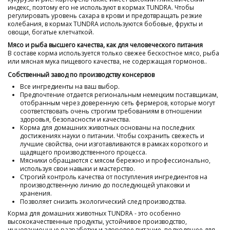
индекс, поэтому его не используют в кормах TUNDRA. Чтобы
регулировать уровень сахара в крови и предотвращать резкие
колебания, в кормах TUNDRA используются бобовые, фрукты и
овощи, богатые клетчаткой.
Мясо и рыба высшего качества, как для человеческого питания
В составе корма используется только свежее бескостное мясо, рыба
или мясная мука пищевого качества, не содержащая гормонов..
Собственный завод по производству консервов
Все ингредиенты на ваш выбор.
Предпочтение отдается региональным немецким поставщикам,
отобранным через доверенную сеть фермеров, которые могут
соответствовать очень строгим требованиям в отношении
здоровья, безопасности и качества.
Корма для домашних животных основаны на последних
достижениях науки о питании. Чтобы сохранить свежесть и
лучшие свойства, они изготавливаются в рамках короткого и
щадящего производственного процесса.
Мясники обращаются с мясом бережно и профессионально,
используя свои навыки и мастерство.
Строгий контроль качества от поступления ингредиентов на
производственную линию до последующей упаковки и
хранения.
Позволяет снизить экологический след производства.
Корма для домашних животных TUNDRA - это особенно
высококачественные продукты, устойчивое производство,
инновационные разработки и здоровое питание, подходящее для