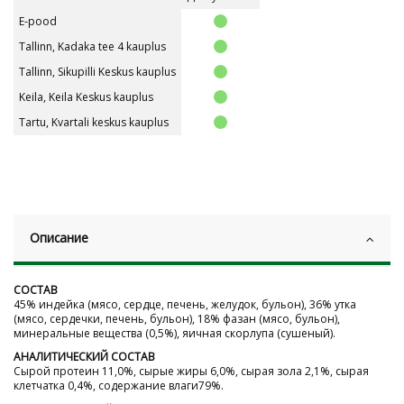
E-pood
Tallinn, Kadaka tee 4 kauplus
Tallinn, Sikupilli Keskus kauplus
Keila, Keila Keskus kauplus
Tartu, Kvartali keskus kauplus
Описание
СОСТАВ
45% индейка (мясо, сердце, печень, желудок, бульон), 36% утка
(мясо, сердечки, печень, бульон), 18% фазан (мясо, бульон),
минеральные вещества (0,5%), яичная скорлупа (сушеный).
АНАЛИТИЧЕСКИЙ СОСТАВ
Cырой протеин 11,0%, сырые жиры 6,0%, сырая зола 2,1%, сырая
клетчатка 0,4%, содержание влаги79%.