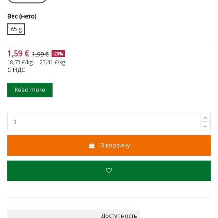
Вec (нето)
85 g
1,59 €
1,99 €
-20%
18,73 €/kg
23,41 €/kg
С НДС
Read more
В корзину
Доступность