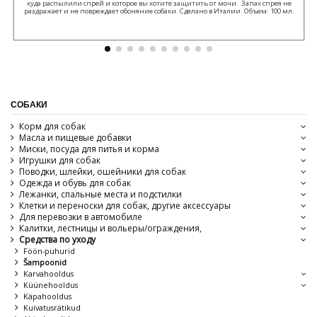
куда распылили спрей и которое вы хотите защитить от мочи. Запах спрея не
раздражает и не повреждает обоняние собаки. Сделано в Италии. Объем: 100 мл.
СОБАКИ
Корм для собак
Масла и пищевые добавки
Миски, посуда для питья и корма
Игрушки для собак
Поводки, шлейки, ошейники для собак
Одежда и обувь для собак
Лежанки, спальные места и подстилки
Клетки и переноски для собак, другие аксессуары
Для перевозки в автомобиле
Калитки, лестницы и вольеры/ограждения,
Средства по уходу
Föön-puhurid
Šampoonid
Karvahooldus
Küünehooldus
Käpahooldus
Kuivatusrätikud