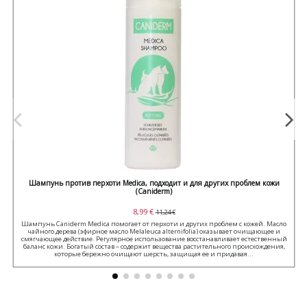
Шампунь против перхоти Medica, подходит и для других проблем кожи
(Caniderm)
8,99 €
11,24 €
Шампунь Caniderm Medica помогает от перхоти и других проблем с кожей. Масло
чайного дерева (эфирное масло Melaleuca alternifolia) оказывает очищающее и
смягчающее действие. Регулярное использование восстанавливает естественный
баланс кожи. Богатый состав – содержит вещества растительного происхождения,
которые бережно очищают шерсть, защищая ее и придавая...