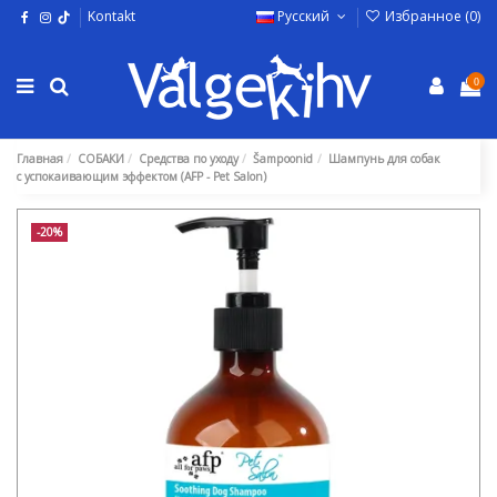
Kontakt
Русский
Избранное (
0
)
0
Главная
СОБАКИ
Средства по уходу
Šampoonid
Шампунь для собак
с успокаивающим эффектом (AFP - Pet Salon)
-20%