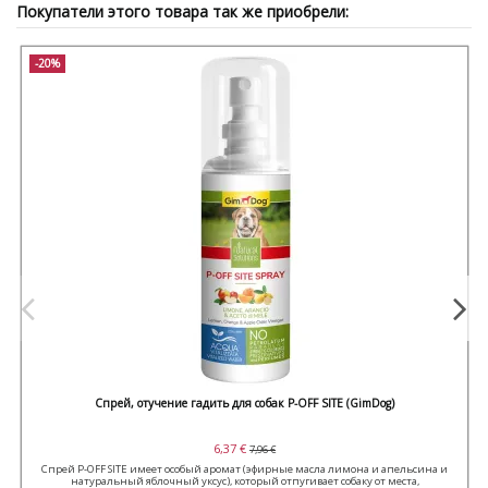
Покупатели этого товара так же приобрели:
-20%
Спрей, отучение гадить для собак P-OFF SITE (GimDog)
6,37 €
7,96 €
Спрей P-OFF SITE имеет особый аромат (эфирные масла лимона и апельсина и
натуральный яблочный уксус), который отпугивает собаку от места,