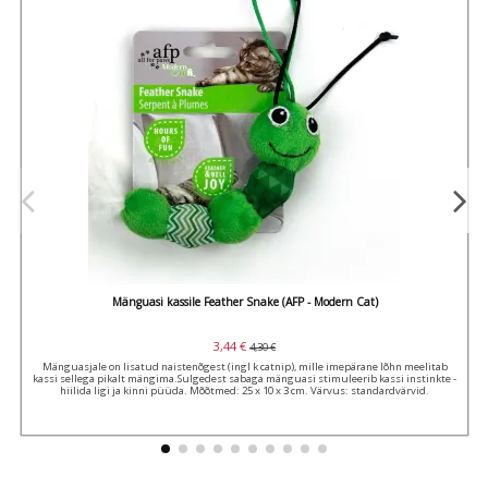
Mänguasi kassile Feather Snake (AFP - Modern Cat)
3,44 €
4,30 €
Mänguasjale on lisatud naistenõgest (ingl k catnip), mille imepärane lõhn meelitab
kassi sellega pikalt mängima.Sulgedest sabaga mänguasi stimuleerib kassi instinkte -
hiilida ligi ja kinni püüda. Mõõtmed: 25 x 10 x 3 cm. Värvus: standardvärvid.