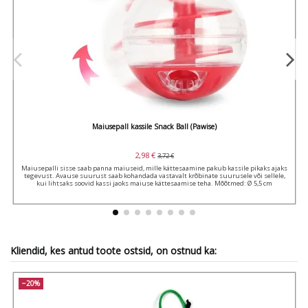
Maiusepall kassile Snack Ball (Pawise)
2,98 €
3,72 €
Maiusepalli sisse saab panna maiuseid, mille kättesaamine pakub kassile pikaks ajaks
tegevust. Avause suurust saab kohandada vastavalt krõbinate suurusele või sellele,
kui lihtsaks soovid kassi jaoks maiuse kättesaamise teha. Mõõtmed: Ø 5,5 cm
Kliendid, kes antud toote ostsid, on ostnud ka:
−20%