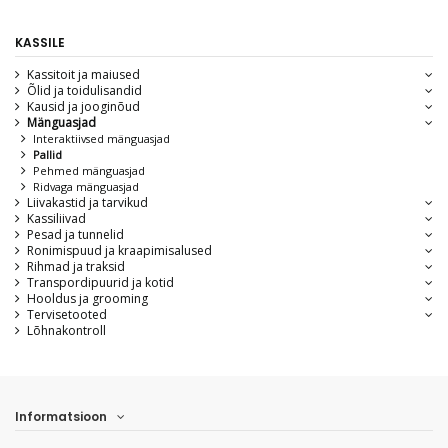
KASSILE
Kassitoit ja maiused
Õlid ja toidulisandid
Kausid ja jooginõud
Mänguasjad
Interaktiivsed mänguasjad
Pallid
Pehmed mänguasjad
Ridvaga mänguasjad
Liivakastid ja tarvikud
Kassiliivad
Pesad ja tunnelid
Ronimispuud ja kraapimisalused
Rihmad ja traksid
Transpordipuurid ja kotid
Hooldus ja grooming
Tervisetooted
Lõhnakontroll
Informatsioon