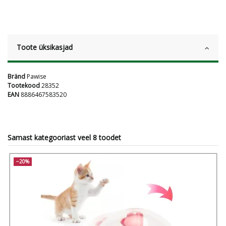
Toote üksikasjad
Bränd
Pawise
Tootekood
28352
EAN
8886467583520
Samast kategooriast veel 8 toodet
−20%