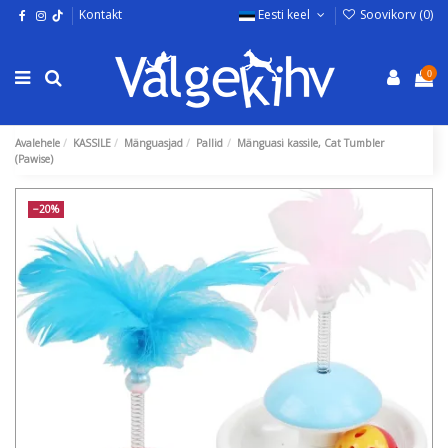
Kontakt
Eesti keel
Soovikorv (
0
)
0
Avalehele
KASSILE
Mänguasjad
Pallid
Mänguasi kassile, Cat Tumbler
(Pawise)
−20%