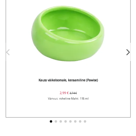
Kauss väikeloomale, keraamiline (Pawise)
2,99 €
3,74 €
Värvus: roheline Maht: 118 ml