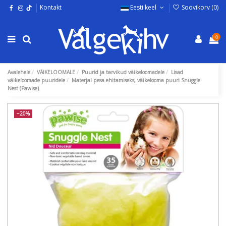
Kontakt
Eesti keel
Soovikorv (
0
)
0
Avalehele
VÄIKELOOMALE
Puurid ja tarvikud väikeloomadele
Lisad
väikeloomade puuridele
Materjal pesa ehitamiseks, väikelooma puuri Snuggle
Nest (Pawise)
−20%