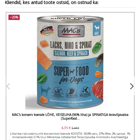
Kliendid, kes antud toote ostsid, on ostnud ka:
−20%
MAC's konserv koerale LÕHE, VEISELIHA (96% liha) ja SPINATIGA teraviljavaba
(Superfood...
4,35 €
5,44 €
Liharikas täisväärtuslik konservtoit koerale KOOSTIS: 59,9% veis, 37% lõhe, 2% spinat, 1%
mineraalained, 0,1% Uus-Meremaa rohekarbid Teraviljavaba Inimtoidu kvaliteediga