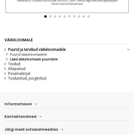
tooraine Ei sisalda kunstlikke säilitus-, värv-, lõhna- ega maitsetugevdajaid
Valmistatud Saksamaal
VÄIKELOOMALE
Puurid ja tarvikud väikeloomadele
Puurid väikeloomadele
Lisad väikeloomade puuridele
Toidud
Allapanud
Pesamaterjal
Toidunõud, jooginõud
Informatsioon
Kontaktandmed
Jälgi meid sotsiaalmeedias